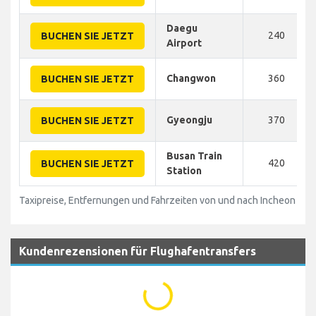
Daegu
240
BUCHEN SIE JETZT
Airport
Changwon
360
BUCHEN SIE JETZT
Gyeongju
370
BUCHEN SIE JETZT
Busan Train
420
BUCHEN SIE JETZT
Station
Taxipreise, Entfernungen und Fahrzeiten von und nach Incheon Flug
Kundenrezensionen für Flughafentransfers
...