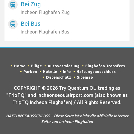
Bei Zug
train
Incheon Flughafen Zug
Bei Bus
directions_bus
Incheon Flughafen Bus
Home
Flüge
Autovermietung
Flughafen Transfers
Parken
Hotelle
Info
Haftungsausschluss
Datenschutz
Sitemap
COPYRIGHT © 2026 Try Quantum OU trading as
"TripTQ" and incheonseoulairport.com (also known as
TripTQ Incheon Flughafen) / All Rights Reserved.
HAFTUNGSAUSSCHLUSS – Diese Seite ist nicht die offizielle Internet
Seite von Incheon Flughafen