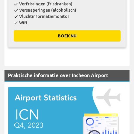
Verfrissingen (frisdranken)
check
Versnaperingen (alcoholisch)
check
Vluchtinformatiemonitor
check
Wifi
check
BOEK NU
Praktische informatie over Incheon Airport