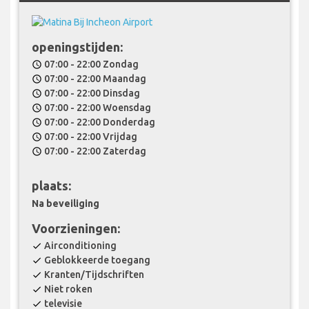
openingstijden:
07:00 - 22:00 Zondag
schedule
07:00 - 22:00 Maandag
schedule
07:00 - 22:00 Dinsdag
schedule
07:00 - 22:00 Woensdag
schedule
07:00 - 22:00 Donderdag
schedule
07:00 - 22:00 Vrijdag
schedule
07:00 - 22:00 Zaterdag
schedule
plaats:
Na beveiliging
Voorzieningen:
Airconditioning
check
Geblokkeerde toegang
check
Kranten/Tijdschriften
check
Niet roken
check
televisie
check