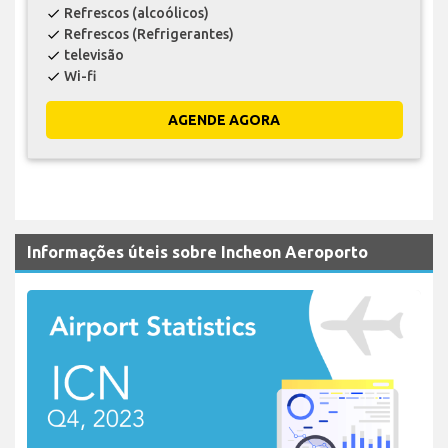
Refrescos (alcoólicos)
check
Refrescos (Refrigerantes)
check
televisão
check
Wi-fi
check
AGENDE AGORA
Informações úteis sobre Incheon Aeroporto