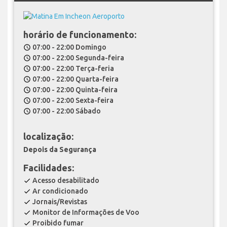
horário de funcionamento:
07:00 - 22:00 Domingo
schedule
07:00 - 22:00 Segunda-feira
schedule
07:00 - 22:00 Terça-feria
schedule
07:00 - 22:00 Quarta-feira
schedule
07:00 - 22:00 Quinta-feira
schedule
07:00 - 22:00 Sexta-feira
schedule
07:00 - 22:00 Sábado
schedule
localização:
Depois da Segurança
Facilidades:
Acesso desabilitado
check
Ar condicionado
check
Jornais/Revistas
check
Monitor de Informações de Voo
check
Proibido fumar
check