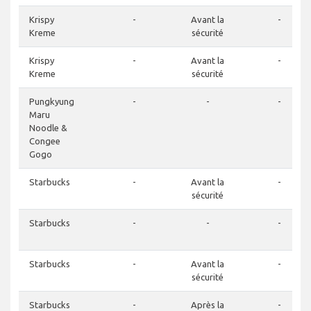
Krispy
-
Avant la
-
Kreme
sécurité
Krispy
-
Avant la
-
Kreme
sécurité
Pungkyung
-
-
-
Maru
Noodle &
Congee
Gogo
Starbucks
-
Avant la
-
sécurité
Starbucks
-
-
-
Starbucks
-
Avant la
-
sécurité
Starbucks
-
Après la
-