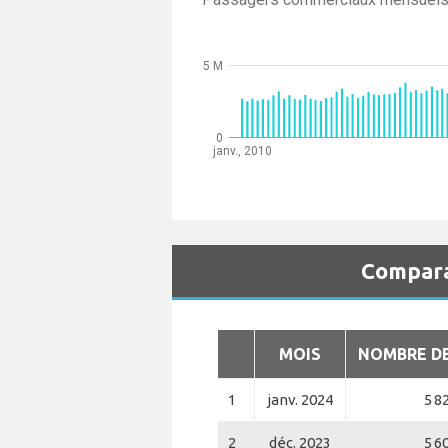
5 M
0
janv., 2010
Compara
MOIS
NOMBRE D
1
janv. 2024
5 8
2
déc. 2023
5 6