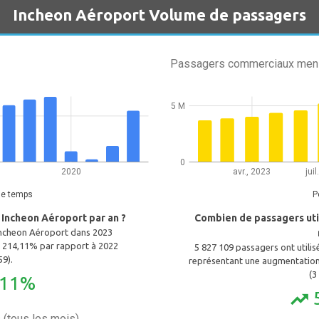
Incheon Aéroport Volume de passagers
Passagers commerciaux men
5 M
0
2020
avr., 2023
jui
de temps
P
 Incheon Aéroport par an ?
Combien de passagers uti
 Incheon Aéroport dans 2023
 214,11% par rapport à 2022
5 827 109 passagers ont utili
59).
représentant une augmentation
(3
,11%
trending_up
(tous les mois)