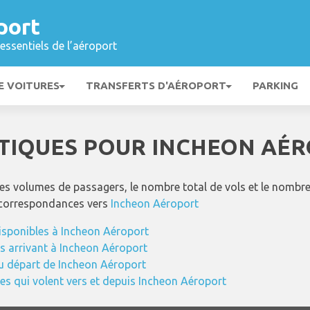
port
essentiels de l’aéroport
E VOITURES
TRANSFERTS D'AÉROPORT
PARKING
STIQUES POUR INCHEON AÉ
s volumes de passagers, le nombre total de vols et le nombre 
 correspondances vers
Incheon Aéroport
disponibles à Incheon Aéroport
ls arrivant à Incheon Aéroport
u départ de Incheon Aéroport
s qui volent vers et depuis Incheon Aéroport