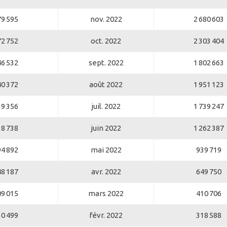
79 595
nov. 2022
2 680 603
72 752
oct. 2022
2 303 404
46 532
sept. 2022
1 802 663
40 372
août 2022
1 951 123
39 356
juil. 2022
1 739 247
18 738
juin 2022
1 262 387
94 892
mai 2022
939 719
48 187
avr. 2022
649 750
09 015
mars 2022
410 706
30 499
févr. 2022
318 588