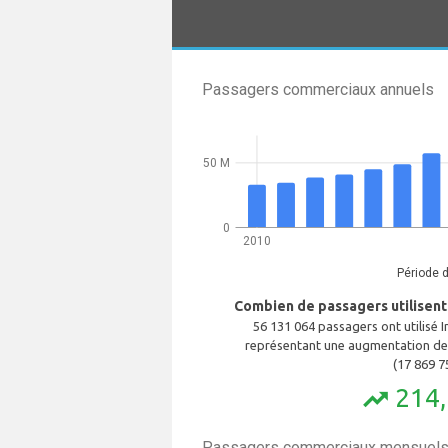
Passagers commerciaux annuels
50 M
0
2010
Période 
Combien de passagers utilisent
56 131 064 passagers ont utilisé
représentant une augmentation de
(17 869 7
214
trending_up
Passagers commerciaux mensuels 