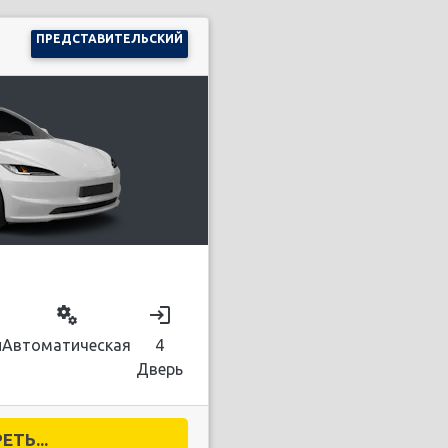
ПРЕДСТАВИТЕЛЬСКИЙ
miscellaneous_services
login
й
Автоматическая
4
Дверь
ТЬ...