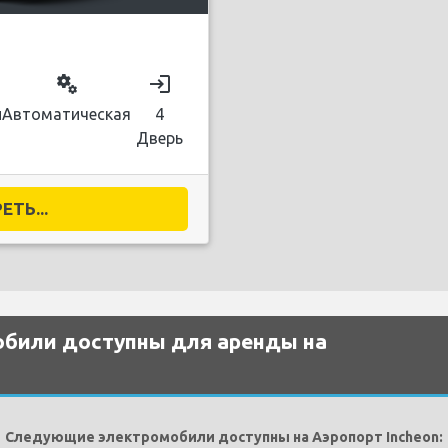
miscellaneous_services
login
й
Автоматическая
4
Дверь
ТЬ...
обили доступны для аренды на
Следующие электромобили доступны на Аэропорт Incheon: