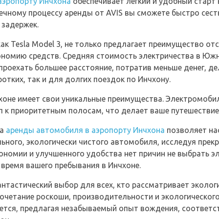
аэропорту Инчхона
обеспечивает легкий и удобный старт 
чному процессу аренды от AVIS вы сможете быстро сесть 
 задержек.
ак Tesla Model 3, не только предлагает преимущество отс
ономию средств. Средняя стоимость электричества в Юж
 проехать большее расстояние, потратив меньше денег, де
тких, так и для долгих поездок по Инчхону.
чхоне имеет свои уникальные преимущества. Электромоб
уп к приоритетным полосам, что делает ваше путешестви
та
аренды автомобиля в аэропорту Инчхона
позволяет на
ного, экологически чистого автомобиля, исследуя прекр
номии и улучшенного удобства нет причин не выбрать э
время вашего пребывания в Инчхоне.
 фантастический выбор для всех, кто рассматривает эколо
Сочетание роскоши, производительности и экологического
ется, предлагая незабываемый опыт вождения, соответ