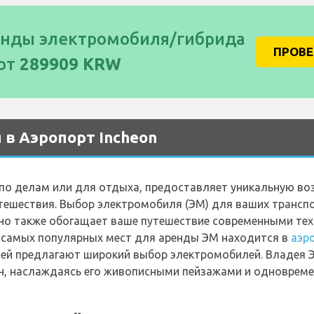
енды электромобиля/гибрида
ПРОВ
 от
289909 KRW
в Аэропорт Incheon
о по делам или для отдыха, предоставляет уникальную в
тешествия. Выбор электромобиля (ЭМ) для ваших трансп
 но также обогащает ваше путешествие современными те
з самых популярных мест для аренды ЭМ находится в
аэр
ей предлагают широкий выбор электромобилей. Владея Э
н, наслаждаясь его живописными пейзажами и одновреме