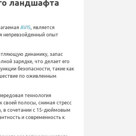
ого ландшафта
длагаемая
AVIS
, является
ая непревзойденный опыт
чатляющую динамику, запас
лной зарядке, что делает его
нкции безопасности, такие как
ешествие по оживленным
передовая технология
 своей полосы, снимая стресс
а, в сочетании с 15-дюймовым
нтность и современность к