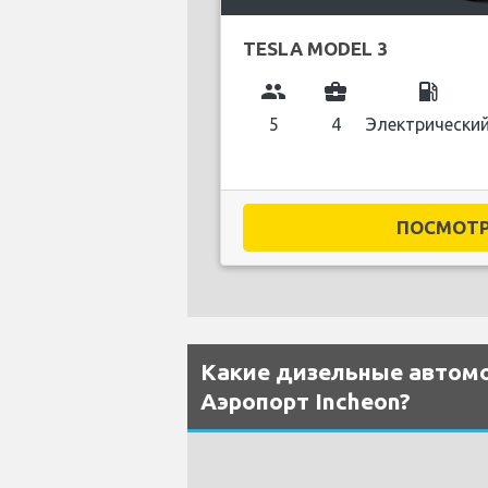
TESLA MODEL 3
group
business_center
local_gas_station
5
4
Электрически
ПОСМОТРЕ
Какие дизельные автом
Аэропорт Incheon?