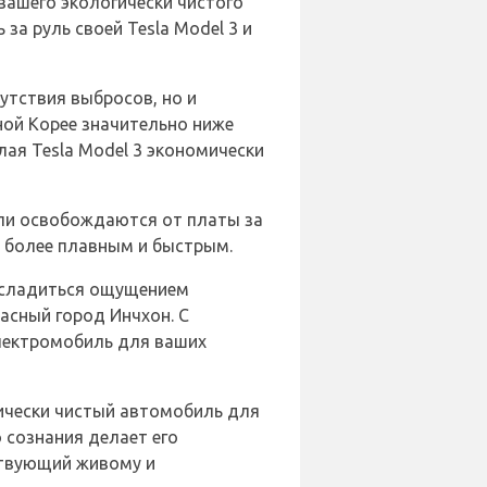
вашего экологически чистого
за руль своей Tesla Model 3 и
утствия выбросов, но и
ной Корее значительно ниже
лая Tesla Model 3 экономически
или освобождаются от платы за
е более плавным и быстрым.
сладиться ощущением
асный город Инчхон. С
лектромобиль для ваших
гически чистый автомобиль для
 сознания делает его
ствующий живому и