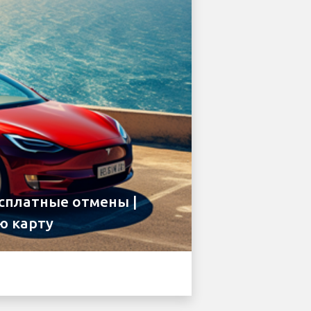
есплатные отмены |
ю карту