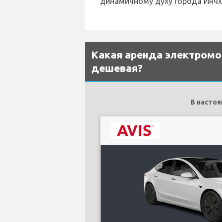
динамичному духу города Инчх
Какая аренда электромо
дешевая?
В насто