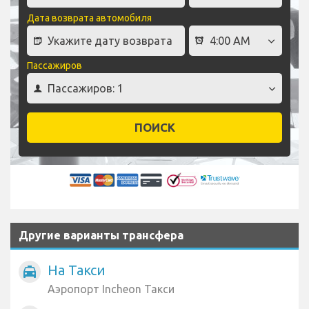
Дата возврата автомобиля
Пассажиров
ПОИСК
Другие варианты трансфера
На Такси
local_taxi
Аэропорт Incheon Такси