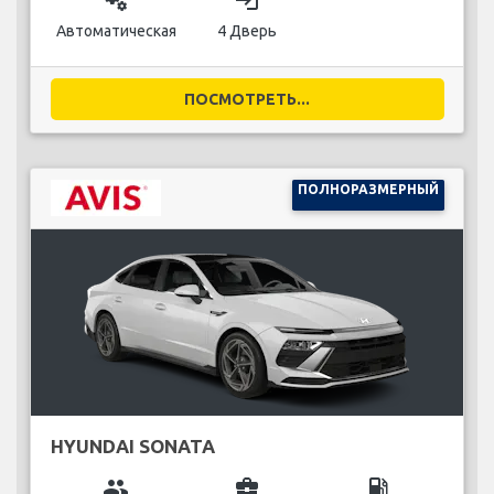
Автоматическая
4 Дверь
ПОСМОТРЕТЬ...
ПОЛНОРАЗМЕРНЫЙ
HYUNDAI SONATA
group
business_center
local_gas_station