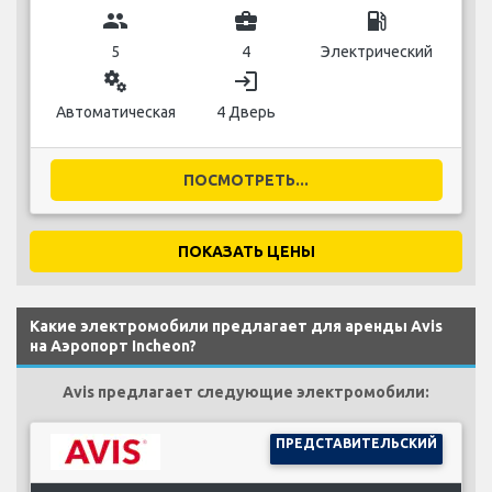
group
business_center
local_gas_station
5
4
Электрический
miscellaneous_services
login
Автоматическая
4 Дверь
ПОСМОТРЕТЬ...
ПОКАЗАТЬ ЦЕНЫ
Какие электромобили предлагает для аренды Avis
на Аэропорт Incheon?
Avis предлагает следующие электромобили:
ПРЕДСТАВИТЕЛЬСКИЙ