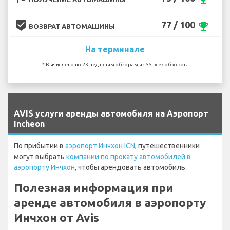
beenhere
77 / 100
emoji_events
ВОЗВРАТ АВТОМАШИНЫ
На терминале
* Вычислено по 23 недавним обзорам из 55 всех обзоров.
`
AVIS услуги аренды автомобиля на Аэропорт
Incheon
По прибытии в
аэропорт Инчхон ICN
, путешественники
могут выбрать
компании по прокату автомобилей в
аэропорту Инчхон
, чтобы арендовать автомобиль.
Полезная информация при
аренде автомобиля в аэропорту
Инчхон от Avis