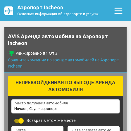
Аэропорт Incheon
Основная информация об аэропорте и услугах
AVIS Аренда автомобиля на Аэропорт
Incheon
emoji_events
Ранжировано #1 От 3
Сравните компании по аренде автомобилей на Аэропорт
Incheon
НЕПРЕВЗОЙДЕННАЯ ПО ВЫГОДЕ АРЕНДА
АВТОМОБИЛЯ
Место получения автомобиля
Возврат в этом же месте
Когда
Дата возврата автомобиля