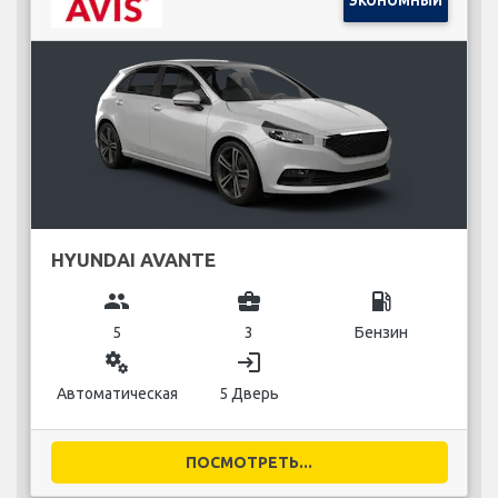
ЭКОНОМНЫЙ
HYUNDAI AVANTE
group
business_center
local_gas_station
5
3
Бензин
miscellaneous_services
login
Автоматическая
5 Дверь
ПОСМОТРЕТЬ...