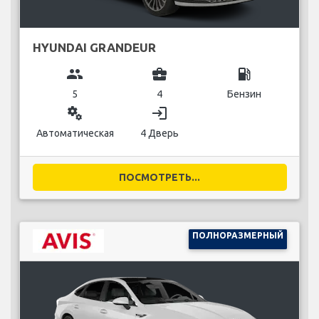
HYUNDAI GRANDEUR
group
business_center
local_gas_station
5
4
Бензин
miscellaneous_services
login
Автоматическая
4 Дверь
ПОСМОТРЕТЬ...
ПОЛНОРАЗМЕРНЫЙ