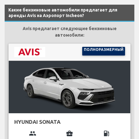
Какие бензиновые автомобили предлагает для
аренды Avis на Аэропорт Incheon?
Avis предлагает следующие бензиновые
автомобили:
ПОЛНОРАЗМЕРНЫЙ
HYUNDAI SONATA
group
business_center
local_gas_station