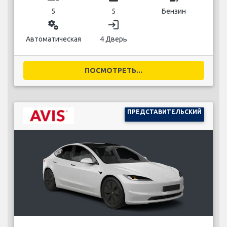
5
5
Бензин
miscellaneous_services
login
Автоматическая
4 Дверь
ПОСМОТРЕТЬ...
ПРЕДСТАВИТЕЛЬСКИЙ