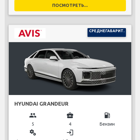
ПОСМОТРЕТЬ...
СРЕДНЕГАБАРИТ.
HYUNDAI GRANDEUR
group
business_center
local_gas_station
5
4
Бензин
miscellaneous_services
login