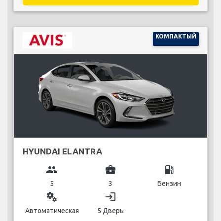
КОМПАКТЫЙ
HYUNDAI ELANTRA
group
business_center
local_gas_station
5
3
Бензин
miscellaneous_services
login
Автоматическая
5 Дверь