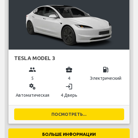
TESLA MODEL 3
group
business_center
local_gas_station
5
4
Электрический
miscellaneous_services
login
Автоматическая
4 Дверь
ПОСМОТРЕТЬ...
БОЛЬШЕ ИНФОРМАЦИИ