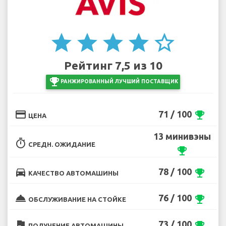
star
star
star
star
star_border
Рейтинг 7,5 из 10
emoji_events
РАНЖИРОВАННЫЙ ЛУЧШИЙ ПОСТАВЩИК
credit_card
71 / 100
emoji_events
ЦЕНА
13 минивэны
timer
СРЕДН. ОЖИДАНИЕ
emoji_events
directions_car
78 / 100
emoji_events
КАЧЕСТВО АВТОМАШИНЫ
room_service
76 / 100
emoji_events
ОБСЛУЖИВАНИЕ НА СТОЙКЕ
flag
73 / 100
emoji_events
ПОЛУЧЕНИЕ АВТОМАШИНЫ