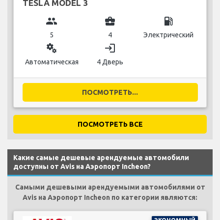
TESLA MODEL 3
group
business_center
local_gas_station
5
4
Электрический
miscellaneous_services
login
Автоматическая
4 Дверь
ПОСМОТРЕТЬ...
ПОСМОТРЕТЬ ВСЕ
Какие самые дешевые арендуемые автомобили
доступны от Avis на Аэропорт Incheon?
Самыми дешевыми арендуемыми автомобилями от
Avis на Аэропорт Incheon по категории являются: