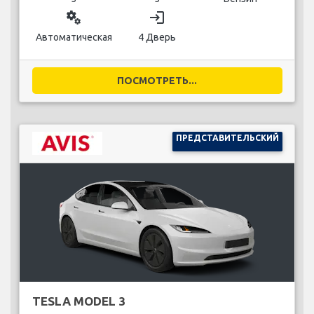
miscellaneous_services
login
Автоматическая
4 Дверь
ПОСМОТРЕТЬ...
ПРЕДСТАВИТЕЛЬСКИЙ
TESLA MODEL 3