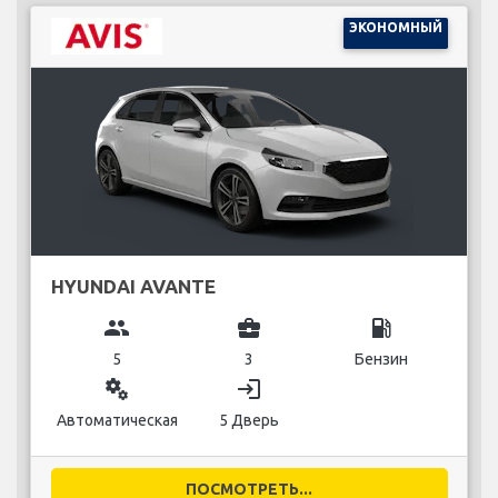
ЭКОНОМНЫЙ
HYUNDAI AVANTE
group
business_center
local_gas_station
5
3
Бензин
miscellaneous_services
login
Автоматическая
5 Дверь
ПОСМОТРЕТЬ...