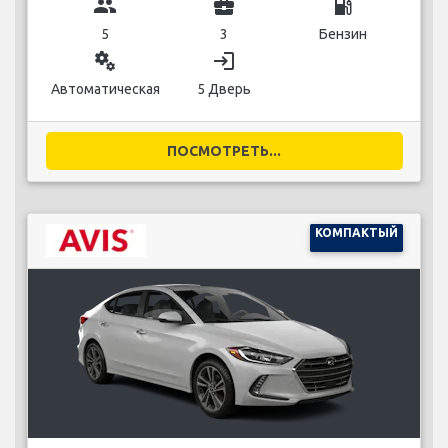
group
business_center
local_gas_station
5
3
Бензин
miscellaneous_services
login
Автоматическая
5 Дверь
ПОСМОТРЕТЬ...
КОМПАКТЫЙ