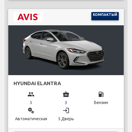
КОМПАКТЫЙ
HYUNDAI ELANTRA
group
business_center
local_gas_station
5
3
Бензин
miscellaneous_services
login
Автоматическая
5 Дверь