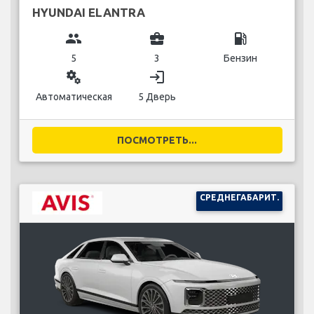
HYUNDAI ELANTRA
group
business_center
local_gas_station
5
3
Бензин
miscellaneous_services
login
Автоматическая
5 Дверь
ПОСМОТРЕТЬ...
СРЕДНЕГАБАРИТ.