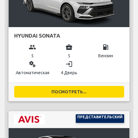
HYUNDAI SONATA
group
business_center
local_gas_station
5
5
Бензин
miscellaneous_services
login
Автоматическая
4 Дверь
ПОСМОТРЕТЬ...
ПРЕДСТАВИТЕЛЬСКИЙ