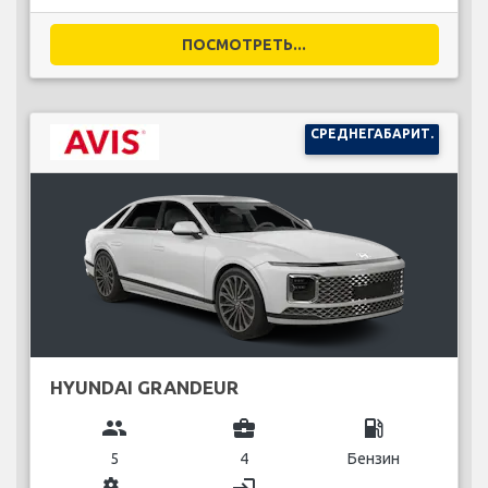
ПОСМОТРЕТЬ...
СРЕДНЕГАБАРИТ.
HYUNDAI GRANDEUR
group
business_center
local_gas_station
5
4
Бензин
miscellaneous_services
login