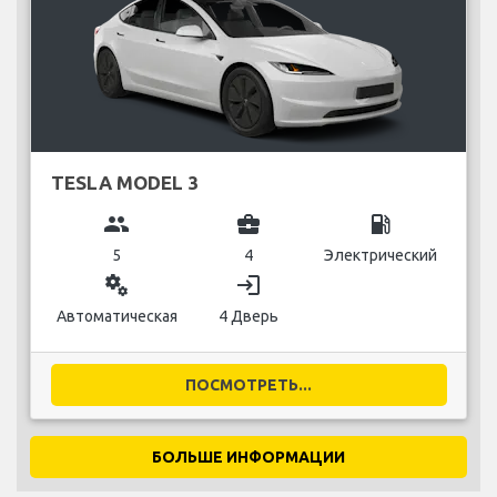
TESLA MODEL 3
group
business_center
local_gas_station
5
4
Электрический
miscellaneous_services
login
Автоматическая
4 Дверь
ПОСМОТРЕТЬ...
БОЛЬШЕ ИНФОРМАЦИИ