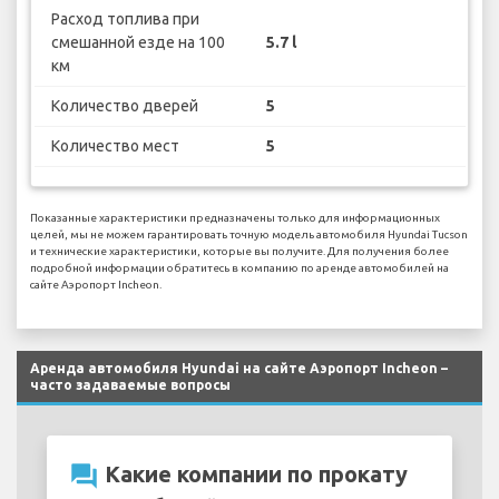
Расход топлива при
смешанной езде на 100
5.7 l
км
Количество дверей
5
Количество мест
5
Показанные характеристики предназначены только для информационных
целей, мы не можем гарантировать точную модель автомобиля Hyundai Tucson
и технические характеристики, которые вы получите. Для получения более
подробной информации обратитесь в компанию по аренде автомобилей на
сайте Аэропорт Incheon.
Аренда автомобиля Hyundai на сайте Аэропорт Incheon –
часто задаваемые вопросы
question_answer
Какие компании по прокату