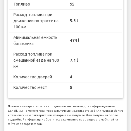
Топливо
95
Расход топлива при
движении по трассе на
5.3 l
100 км
Минимальная емкость
474 l
багажника
Расход топлива при
смешанной езде на 100
7.1 l
км
Количество дверей
4
Количество мест
5
Показанные характеристики предназначены только для информационных
целей, мы не можем гарантировать точную модель автомобиля Hyundai Elantra
и технические характеристики, которые вы получите. Для получения более
подробной информации обратитесь в компанию по аренде автомобилей на
сайте Аэропорт Incheon.