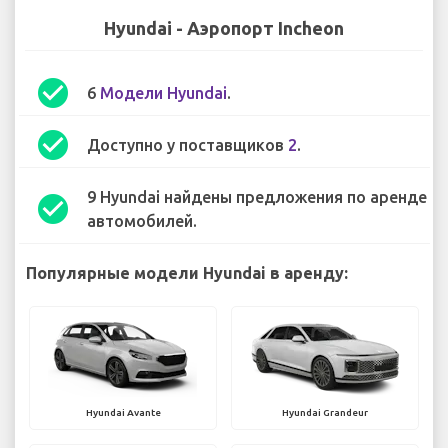
Hyundai - Аэропорт Incheon
check_circle
6
Модели Hyundai
.
check_circle
Доступно у поставщиков
2
.
9 Hyundai найдены предложения по аренде
check_circle
автомобилей.
Популярные модели Hyundai в аренду:
Hyundai Avante
Hyundai Grandeur