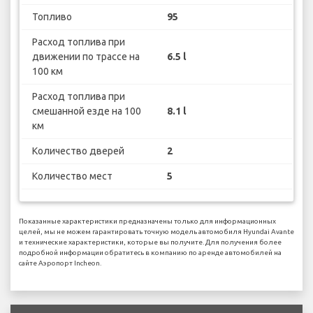
Топливо
95
Расход топлива при
движении по трассе на
6.5 l
100 км
Расход топлива при
смешанной езде на 100
8.1 l
км
Количество дверей
2
Количество мест
5
Показанные характеристики предназначены только для информационных
целей, мы не можем гарантировать точную модель автомобиля Hyundai Avante
и технические характеристики, которые вы получите. Для получения более
подробной информации обратитесь в компанию по аренде автомобилей на
сайте Аэропорт Incheon.