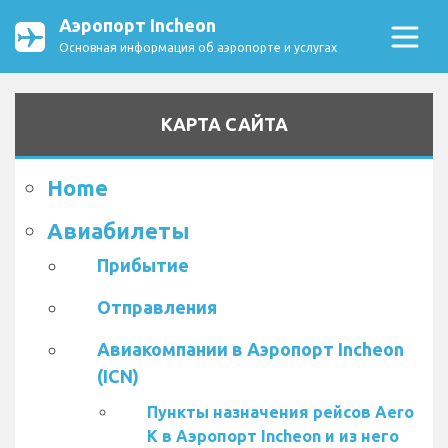
Аэропорт Incheon
Основная информация об аэропорте и услугах
КАРТА САЙТА
Home
Авиабилеты
Прибытие
Отправления
Авиакомпании в Аэропорт Incheon
(ICN)
Пункты назначения рейсов Aero
K в Аэропорт Incheon и из него