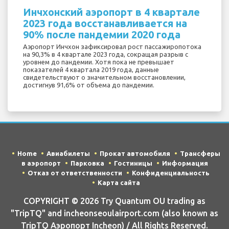
Инчхонский аэропорт в 4 квартале
2023 года восстанавливается на
90% после пандемии 2020 года
Аэропорт Инчхон зафиксировал рост пассажиропотока
на 90,3% в 4 квартале 2023 года, сокращая разрыв с
уровнем до пандемии. Хотя пока не превышает
показателей 4 квартала 2019 года, данные
свидетельствуют о значительном восстановлении,
достигнув 91,6% от объема до пандемии.
Home
Авиабилеты
Прокат автомобиля
Трансферы
в аэропорт
Парковка
Гостиницы
Информация
Отказ от ответственности
Конфиденциальность
Карта сайта
COPYRIGHT © 2026 Try Quantum OU trading as
"TripTQ" and incheonseoulairport.com (also known as
TripTQ Аэропорт Incheon) / All Rights Reserved.